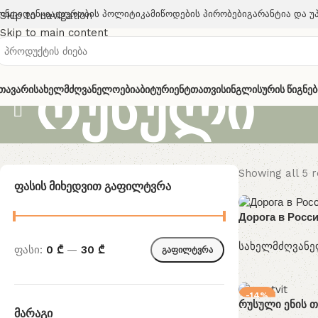
ონფიდენციალურობის Პოლიტიკა
Მიწოდების Პირობები
Გარანტია Და Უ
Skip to navigation
Skip to main content
რუსული
თავარი
Სახელმძღვანელოები
Აბიტურიენტთათვის
Ინგლისურის Წიგნებ
Showing all 5 r
Ფასის Მიხედვით Გაფილტვრა
Дорога в Росси
სახელმძღვან
ფასი:
0 ₾
—
30 ₾
გაფილტვრა
-14%
რუსული ენის 
Მარაგი