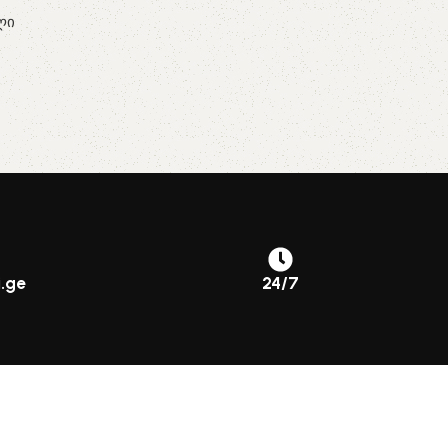
ლი
.ge
24/7