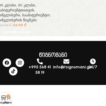
XI კლასი
,
XII კლასი
,
აბიტურიენტთათვის
,
ინგლისური
,
სააბიტურიენტო
,
ინგლისურის წიგნები
24.99
₾
29.99
₾
კალათაში დამატება
წიგნომანი
+995 568 41
info@tsignomani.ge
24/7
58 19
0
აღაზია
კალათა