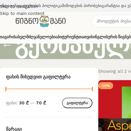
ონფიდენციალურობის Პოლიტიკა
Მიწოდების Პირობები
Გარანტია Და Უ
Skip to navigation
Skip to main content
გერმანული
თავარი
Სახელმძღვანელოები
Აბიტურიენტთათვის
Ინგლისურის Წიგნებ
Showing all 2 r
Ფასის Მიხედვით Გაფილტვრა
-23%
ფასი:
30 ₾
—
70 ₾
გაფილტვრა
Მარაგი