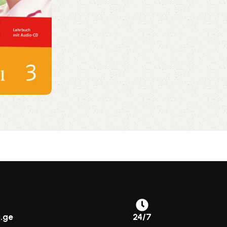
.ge
24/7