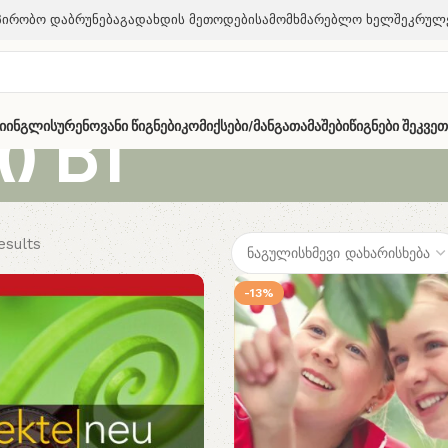
პირობო Დაბრუნება
Გადახდის Მეთოდები
Სამომხმარებლო Ხელშეკრულ
 B1
ი
Ინგლისურენოვანი Წიგნები
Კომიქსები/მანგა
Თამაშები
Წიგნები Შეკვე
esults
-13%