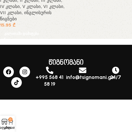
I კლასი
,
II კლასი
,
III კლასი
,
IV კლასი
,
V კლასი
,
VI კლასი
,
VII კლასი
,
ინგლისურის
წიგნები
15.95
₾
კალათაში დამატება
წიგნომანი
+995 568 41
info@tsignomani.ge
24/7
58 19
0
აღაზია
კალათა