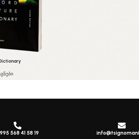
Dictionary
გნები
995 568 41 58 19
info@tsignomani