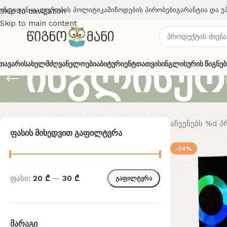
ონფიდენციალურობის Პოლიტიკა
Მიწოდების Პირობები
Გარანტია Და Უ
Skip to navigation
Skip to main content
ინგლისურ
თავარი
Სახელმძღვანელოები
Აბიტურიენტთათვის
Ინგლისურის Წიგნებ
აჩვენებს %d 
Ფასის Მიხედვით Გაფილტვრა
-24%
ფასი:
20 ₾
—
30 ₾
გაფილტვრა
Მარაგი