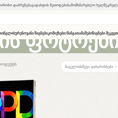
პირობო Დაბრუნება
Გადახდის Მეთოდები
Სამომხმარებლო Ხელშეკრულ
ის ფოტოებ
ი
Ინგლისურენოვანი Წიგნები
Კომიქსები/მანგა
Თამაშები
Წიგნები Შეკვე
პროდუქტს