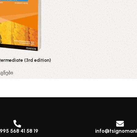
termediate (3rd edition)
გნები
995 568 41 58 19
info@tsignomani