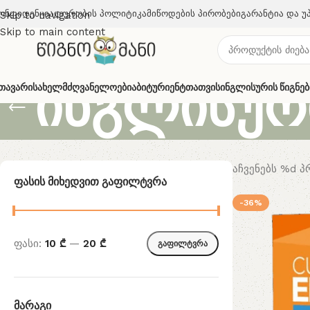
ონფიდენციალურობის Პოლიტიკა
Მიწოდების Პირობები
Გარანტია Და Უ
Skip to navigation
Skip to main content
ინგლისურ
თავარი
Სახელმძღვანელოები
Აბიტურიენტთათვის
Ინგლისურის Წიგნებ
აჩვენებს %d 
Ფასის Მიხედვით Გაფილტვრა
-36%
ფასი:
10 ₾
—
20 ₾
გაფილტვრა
Მარაგი