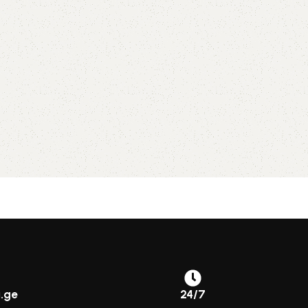
.ge
24/7