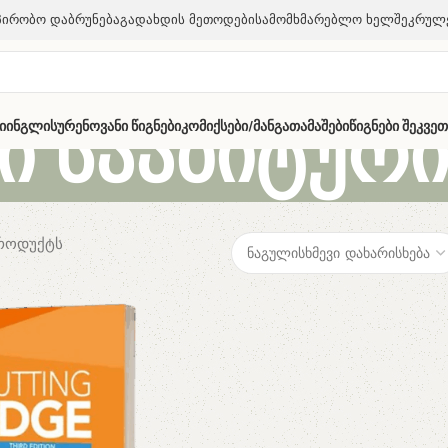
პირობო Დაბრუნება
Გადახდის Მეთოდები
Სამომხმარებლო Ხელშეკრულ
ი სააბიტურ
ი
Ინგლისურენოვანი Წიგნები
Კომიქსები/მანგა
Თამაშები
Წიგნები Შეკვე
პროდუქტს