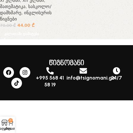
XI კლასი
,
XII კლასი
,
მათემატიკა
,
სასკოლო/
დამხმარე
,
ინგლისურის
წიგნები
44.00
₾
70.00
₾
კალათაში დამატება
წიგნომანი
+995 568 41
info@tsignomani.ge
24/7
58 19
0
აღაზია
კალათა