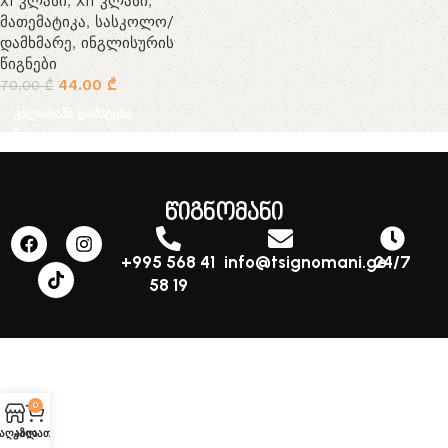
XI კლასი
,
XII კლასი
,
მათემატიკა
,
სასკოლო/
დამხმარე
,
ინგლისურის
წიგნები
44.00
₾
70.00
₾
კალათაში დამატება
წიგნომანი
+995 568 41
info@tsignomani.ge
24/7
58 19
0
აღაზია
კალათა