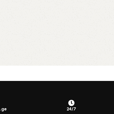
.ge
24/7