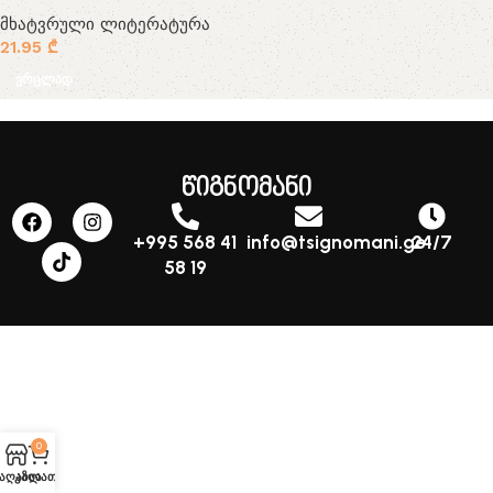
მხატვრული ლიტერატურა
21.95
₾
ვრცლად
წიგნომანი
+995 568 41
info@tsignomani.ge
24/7
58 19
0
აღაზია
კალათა