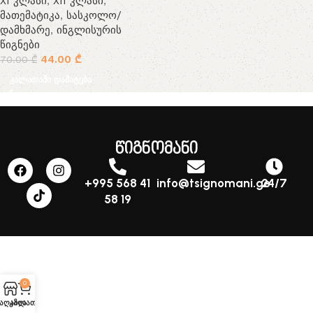
XI კლასი
,
XII კლასი
,
მათემატიკა
,
სასკოლო/
დამხმარე
,
ინგლისურის
წიგნები
44.00
₾
70.00
₾
კალათაში დამატება
წიგნომანი
+995 568 41
info@tsignomani.ge
24/7
58 19
0
აღაზია
კალათა