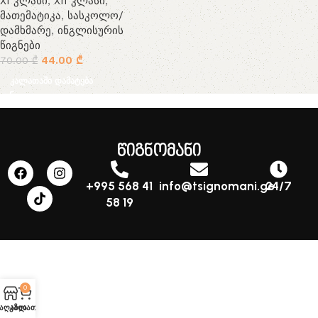
XI კლასი
,
XII კლასი
,
მათემატიკა
,
სასკოლო/
დამხმარე
,
ინგლისურის
წიგნები
44.00
₾
70.00
₾
კალათაში დამატება
წიგნომანი
+995 568 41
info@tsignomani.ge
24/7
58 19
0
აღაზია
კალათა