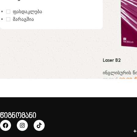
ფასდაკლება
მარაგშია
Laser B2
ინგლისურის წი
20.99
₾
39.99
₾
წიგნომანი
+