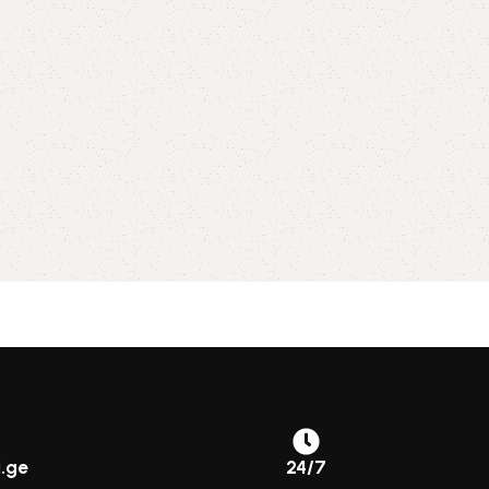
.ge
24/7