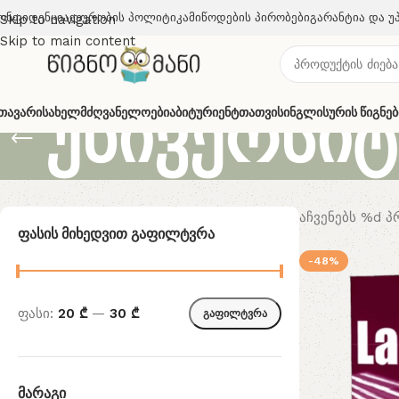
ონფიდენციალურობის Პოლიტიკა
Მიწოდების Პირობები
Გარანტია Და Უ
Skip to navigation
Skip to main content
უნივერსიტ
თავარი
Სახელმძღვანელოები
Აბიტურიენტთათვის
Ინგლისურის Წიგნებ
აჩვენებს %d 
Ფასის Მიხედვით Გაფილტვრა
-48%
ფასი:
20 ₾
—
30 ₾
გაფილტვრა
Მარაგი