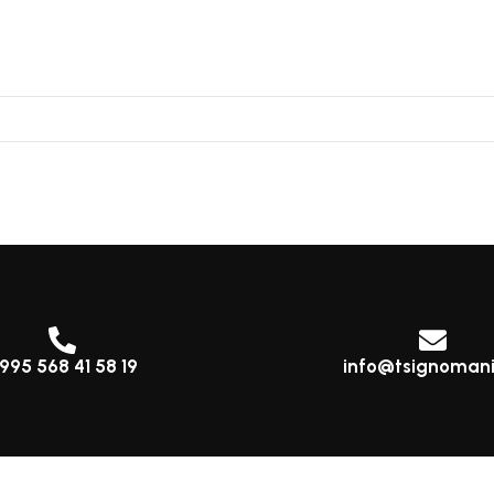
995 568 41 58 19
info@tsignomani