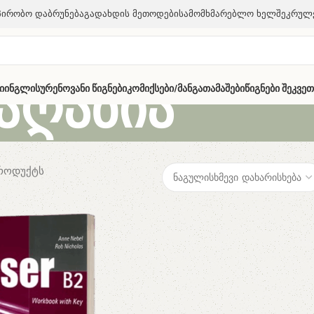
პირობო Დაბრუნება
Გადახდის Მეთოდები
Სამომხმარებლო Ხელშეკრულ
მაღაზია
ი
Ინგლისურენოვანი Წიგნები
Კომიქსები/მანგა
Თამაშები
Წიგნები Შეკვე
პროდუქტს