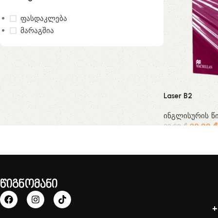
ფასდაკლება
მარაგშია
Laser B2
ინგლისურის წი
20.99
₾
39.99
₾
წიგნომანი
+