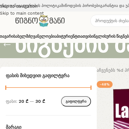
ონფიდენციალურობის Პოლიტიკა
Მიწოდების Პირობები
Გარანტია Და Უ
Skip to navigation
Skip to main content
წიგნების 
თავარი
Სახელმძღვანელოები
Აბიტურიენტთათვის
Ინგლისურის Წიგნებ
აჩვენებს %d 
Ფასის Მიხედვით Გაფილტვრა
-48%
ფასი:
20 ₾
—
30 ₾
გაფილტვრა
Მარაგი