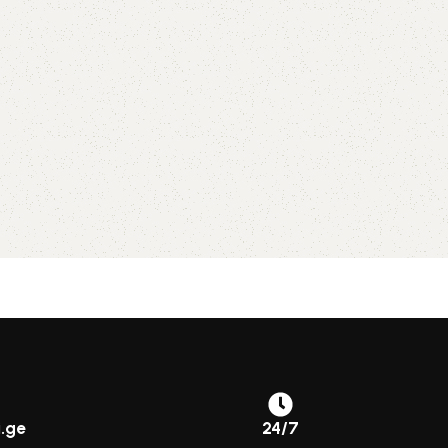
.ge
24/7