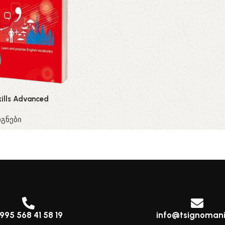
ills Advanced
გნები
995 568 41 58 19
info@tsignomani