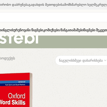
პირობო Დაბრუნება
Გადახდის Მეთოდები
Სამომხმარებლო Ხელშეკრულ
estebi
ი
Ინგლისურენოვანი Წიგნები
Კომიქსები/მანგა
Თამაშები
Წიგნები Შეკვე
პროდუქტს