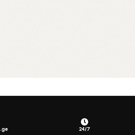
.ge
24/7