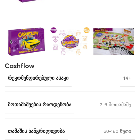
Cashflow
ᲠᲔᲙᲝᲛᲔᲜᲓᲘᲠᲔᲑᲣᲚᲘ ᲐᲡᲐᲙᲘ
14+
ᲛᲝᲗᲐᲛᲐᲨᲔᲔᲑᲘᲡ ᲠᲐᲝᲓᲔᲜᲝᲑᲐ
2-6 მოთამაშე
ᲗᲐᲛᲐᲨᲘᲡ ᲮᲐᲜᲒᲠᲫᲚᲘᲕᲝᲑᲐ
60-180 წუთი