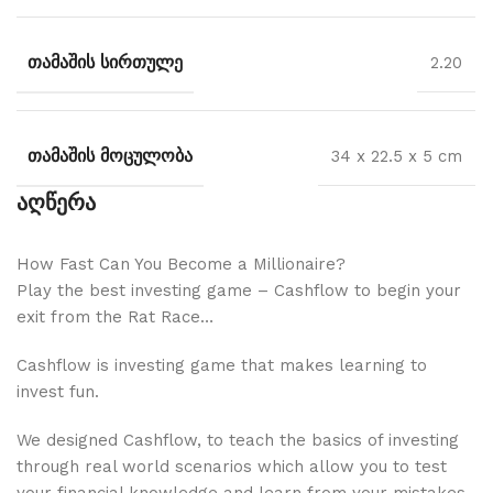
ᲗᲐᲛᲐᲨᲘᲡ ᲡᲘᲠᲗᲣᲚᲔ
2.20
ᲗᲐᲛᲐᲨᲘᲡ ᲛᲝᲪᲣᲚᲝᲑᲐ
34 x 22.5 x 5 cm
აღწერა
How Fast Can You Become a Millionaire?
Play the best investing game – Cashflow to begin your
exit from the Rat Race…
Cashflow is investing game that makes learning to
invest fun.
We designed Cashflow, to teach the basics of investing
through real world scenarios which allow you to test