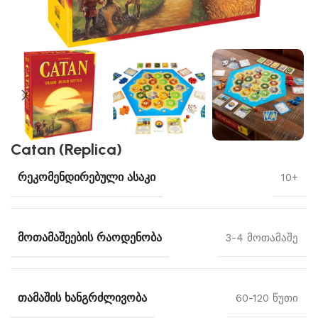
Catan (Replica)
ᲠᲔᲙᲝᲛᲔᲜᲓᲘᲠᲔᲑᲣᲚᲘ ᲐᲡᲐᲙᲘ
10+
ᲛᲝᲗᲐᲛᲐᲨᲔᲔᲑᲘᲡ ᲠᲐᲝᲓᲔᲜᲝᲑᲐ
3-4 მოთამაშე
ᲗᲐᲛᲐᲨᲘᲡ ᲮᲐᲜᲒᲠᲫᲚᲘᲕᲝᲑᲐ
60-120 წუთი