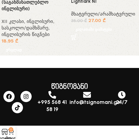
Lightlark N1
(საგანმანათლებლო
ინგლისური)
მხატვრული/არამხატვრული
27.00
₾
35.00
₾
XII კლასი
,
ინგლისური
,
სასკოლო/დამხმარე
,
კალათაში დამატება
ინგლისურის წიგნები
18.95
₾
ვრცლად
წიგნომანი
+995 568 41
info@tsignomani.ge
24/7
58 19
0
აღაზია
კალათა