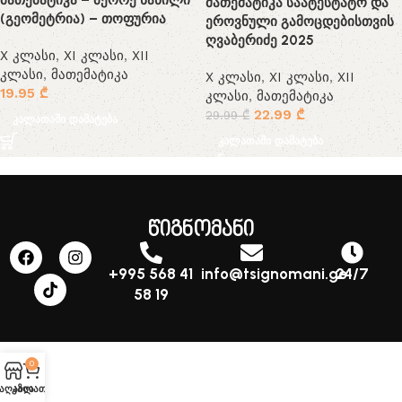
მათემატიკა – მეორე ნაწილი
მათემატიკა საატესტატო და
(გეომეტრია) – თოფურია
ეროვნული გამოცდებისთვის
ღვაბერიძე 2025
X კლასი
,
XI კლასი
,
XII
კლასი
,
მათემატიკა
X კლასი
,
XI კლასი
,
XII
19.95
₾
კლასი
,
მათემატიკა
22.99
₾
29.99
₾
კალათაში დამატება
კალათაში დამატება
წიგნომანი
+995 568 41
info@tsignomani.ge
24/7
58 19
0
აღაზია
კალათა