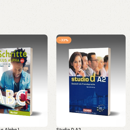
-33%
us Alpha 1
Studio D A2