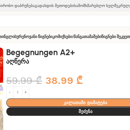
პირობო Დაბრუნება
Გადახდის Მეთოდები
Სამომხმარებლო Ხელშეკრულ
ი
Ინგლისურენოვანი Წიგნები
Კომიქსები/მანგა
Თამაშები
Წიგნები Შეკვე
 A2+
Begegnungen A2+
აღწერა
59.99
₾
38.99
₾
კალათაში დამატება
შეძენა