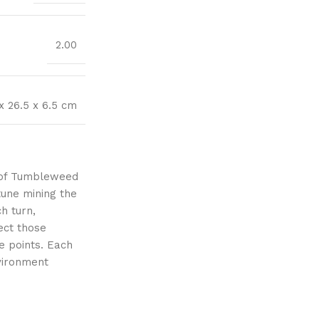
2.00
x 26.5 x 6.5 cm
n of Tumbleweed
rtune mining the
h turn,
ect those
e points. Each
vironment