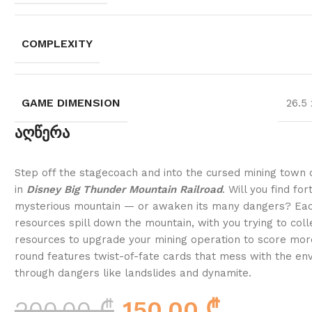
COMPLEXITY
GAME DIMENSION
26.5 
აღწერა
Step off the stagecoach and into the cursed mining tow
in
Disney Big Thunder Mountain Railroad
. Will you find fo
mysterious mountain — or awaken its many dangers? Eac
resources spill down the mountain, with you trying to coll
resources to upgrade your mining operation to score mor
round features twist-of-fate cards that mess with the en
through dangers like landslides and dynamite.
200.00
₾
150.00
₾