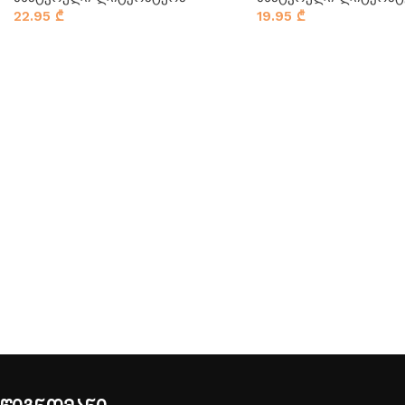
22.95
₾
19.95
₾