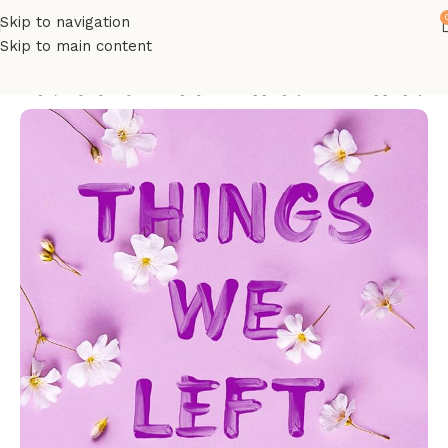
Skip to navigation
Skip to main content
რი
ინგლისურენოვანი წიგნები
მხატვრული/არამხატვრული