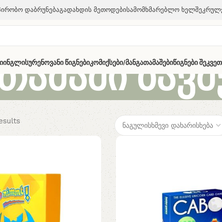
პირობო Დაბრუნება
Გადახდის Მეთოდები
Სამომხმარებლო Ხელშეკრულ
თამაში ბავშ
ი
Ინგლისურენოვანი Წიგნები
Კომიქსები/მანგა
Თამაშები
Წიგნები Შეკვე
esults