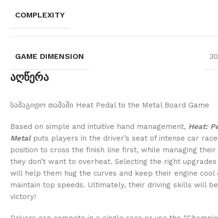
COMPLEXITY
GAME DIMENSION
30
აღწერა
სამაგიდო თამაში Heat Pedal to the Metal Board Game
Based on simple and intuitive hand management,
Heat: Pe
Metal
puts players in the driver’s seat of intense car race
position to cross the finish line first, while managing their
they don’t want to overheat. Selecting the right upgrades 
will help them hug the curves and keep their engine cool
maintain top speeds. Ultimately, their driving skills will b
victory!
Drivers can compete in a single race or use the “Champi