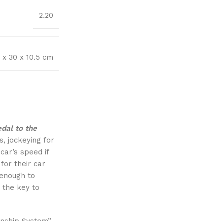
2.20
 x 30 x 10.5 cm
dal to the
s, jockeying for
 car’s speed if
for their car
 enough to
e the key to
onship System”