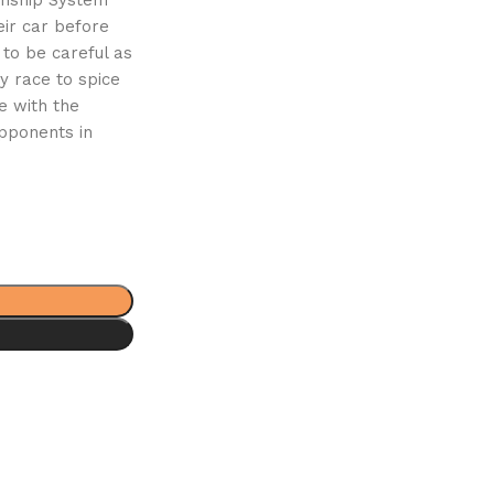
eir car before
to be careful as
y race to spice
e with the
pponents in